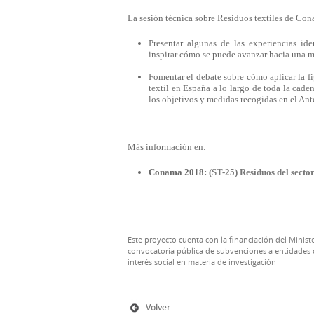
La sesión técnica sobre Residuos textiles de Co
Presentar algunas de las experiencias id
inspirar cómo se puede avanzar hacia una me
Fomentar el debate sobre cómo aplicar la f
textil en España a lo largo de toda la caden
los objetivos y medidas recogidas en el Ant
Más información en:
Conama 2018:
(ST-25) Residuos del sector
Este proyecto cuenta con la financiación del Ministe
convocatoria pública de subvenciones a entidades d
interés social en materia de investigación
Volver