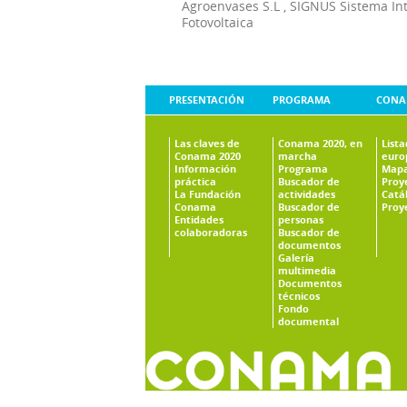
Agroenvases S.L
,
SIGNUS Sistema In
Fotovoltaica
PRESENTACIÓN
PROGRAMA
CONA
Las claves de
Conama 2020, en
List
Conama 2020
marcha
euro
Información
Programa
Mapa
práctica
Buscador de
Proy
La Fundación
actividades
Catá
Conama
Buscador de
Proy
Entidades
personas
colaboradoras
Buscador de
documentos
Galería
multimedia
Documentos
técnicos
Fondo
documental