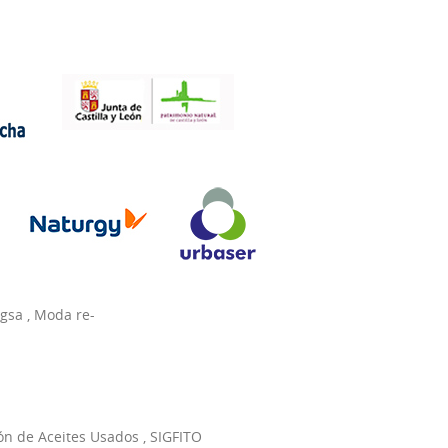
agsa
,
Moda re-
ón de Aceites Usados
,
SIGFITO