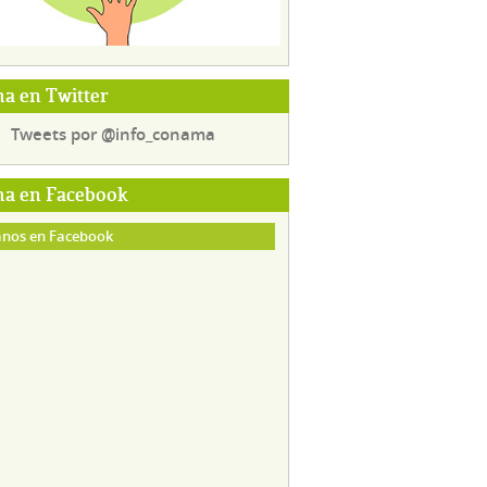
a en Twitter
Tweets por @info_conama
a en Facebook
nos en Facebook