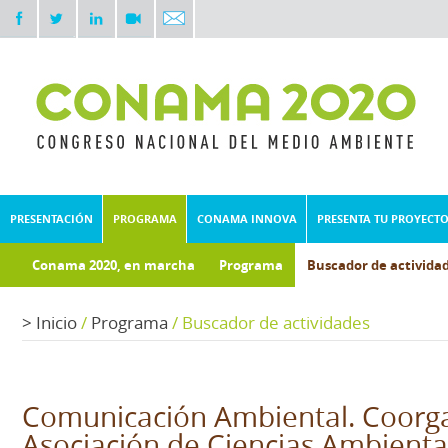
PRESENTACIÓN
PROGRAMA
CONAMA INNOVA
PRESENTA TU PROYECT
Conama 2020, en marcha
Programa
Buscador de activida
Documentos técnicos
Fondo documental
>
Inicio
/
Programa
/
Buscador de actividades
Comunicación Ambiental. Coorga
Asociación de Ciencias Ambiental