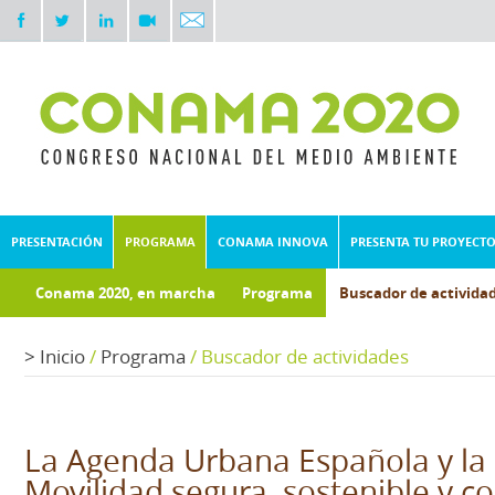
PRESENTACIÓN
PROGRAMA
CONAMA INNOVA
PRESENTA TU PROYECT
Conama 2020, en marcha
Programa
Buscador de activida
Documentos técnicos
Fondo documental
>
Inicio
/
Programa
/
Buscador de actividades
La Agenda Urbana Española y la 
Movilidad segura, sostenible y c