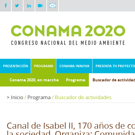
PRESENTACIÓN
PROGRAMA
CONAMA INNOVA
PRESENTA TU PROYECT
Conama 2020, en marcha
Programa
Buscador de activida
Documentos técnicos
Fondo documental
>
Inicio
/
Programa
/
Buscador de actividades
Canal de Isabel II, 170 años de
la sociedad. Organiza: Comunid