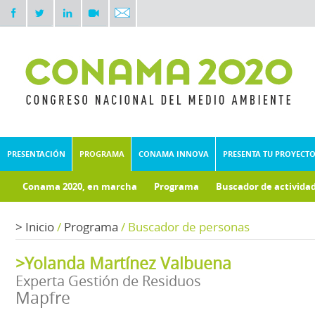
PRESENTACIÓN
PROGRAMA
CONAMA INNOVA
PRESENTA TU PROYECT
Conama 2020, en marcha
Programa
Buscador de activida
Documentos técnicos
Fondo documental
>
Inicio
/
Programa
/
Buscador de personas
>Yolanda Martínez Valbuena
Experta Gestión de Residuos
Mapfre