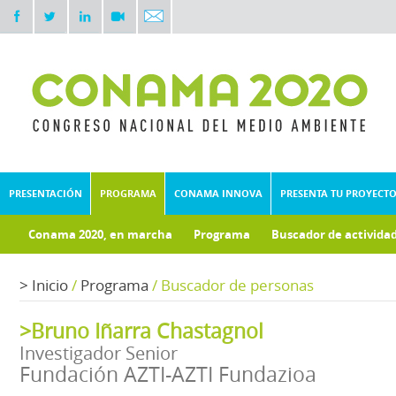
PRESENTACIÓN
PROGRAMA
CONAMA INNOVA
PRESENTA TU PROYECT
Conama 2020, en marcha
Programa
Buscador de activida
Documentos técnicos
Fondo documental
>
Inicio
/
Programa
/
Buscador de personas
>Bruno Iñarra Chastagnol
Investigador Senior
Fundación AZTI-AZTI Fundazioa