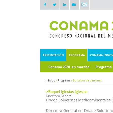
PRESENTACIÓN
PROGRAMA
CONAMA INNO
Conama 2020, en marcha
Programa
Documentos técnicos
Fondo doc
>
Inicio
/
Programa
/
Buscador de personas
>Raquel Iglesias Iglesias
Directora General
Dríade Soluciones Medioambientales S
Directora General en Dríade Solucion