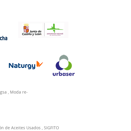
agsa
,
Moda re-
ón de Aceites Usados
,
SIGFITO