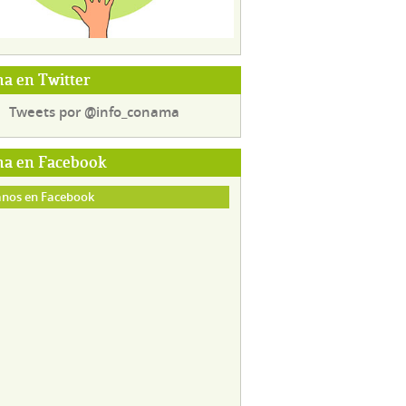
a en Twitter
Tweets por @info_conama
a en Facebook
nos en Facebook