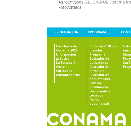
Agroenvases S.L
,
SIGNUS Sistema In
Fotovoltaica
PRESENTACIÓN
PROGRAMA
CONA
Las claves de
Conama 2020, en
List
Conama 2020
marcha
euro
Información
Programa
Mapa
práctica
Buscador de
Proy
La Fundación
actividades
Catá
Conama
Buscador de
Proy
Entidades
personas
colaboradoras
Buscador de
documentos
Galería
multimedia
Documentos
técnicos
Fondo
documental