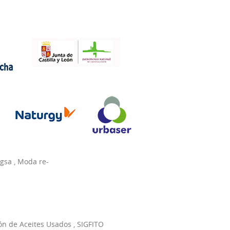
agsa
,
Moda re-
ón de Aceites Usados
,
SIGFITO