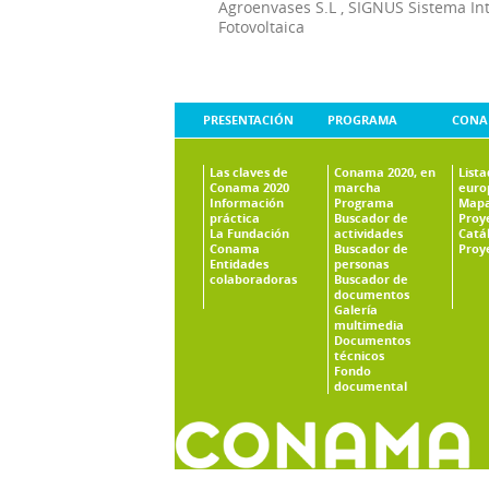
Agroenvases S.L
,
SIGNUS Sistema In
Fotovoltaica
PRESENTACIÓN
PROGRAMA
CONA
Las claves de
Conama 2020, en
List
Conama 2020
marcha
euro
Información
Programa
Mapa
práctica
Buscador de
Proy
La Fundación
actividades
Catá
Conama
Buscador de
Proy
Entidades
personas
colaboradoras
Buscador de
documentos
Galería
multimedia
Documentos
técnicos
Fondo
documental