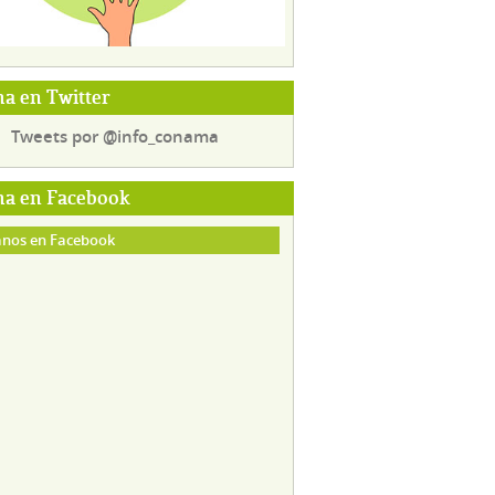
a en Twitter
Tweets por @info_conama
a en Facebook
nos en Facebook