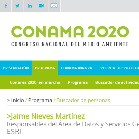
PRESENTACIÓN
PROGRAMA
CONAMA INNOVA
PRESENTA TU PROYECT
Conama 2020, en marcha
Programa
Buscador de activida
Documentos técnicos
Fondo documental
>
Inicio
/
Programa
/
Buscador de personas
>Jaime Nieves Martínez
Responsables del Área de Datos y Servicios G
ESRI