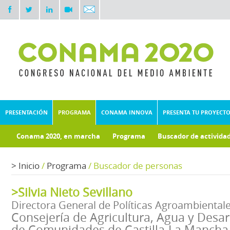
PRESENTACIÓN
PROGRAMA
CONAMA INNOVA
PRESENTA TU PROYECT
Conama 2020, en marcha
Programa
Buscador de activida
Documentos técnicos
Fondo documental
>
Inicio
/
Programa
/
Buscador de personas
>Silvia Nieto Sevillano
Directora General de Políticas Agroambiental
Consejería de Agricultura, Agua y Desarr
de Comunidades de Castilla-La Mancha