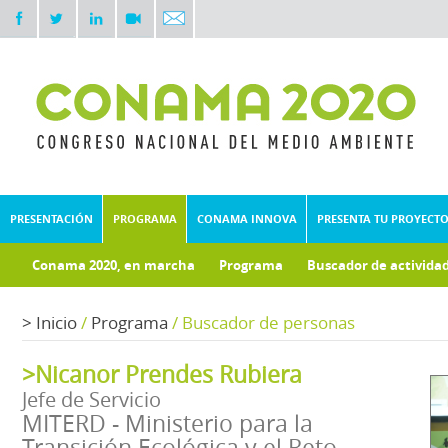
PRESENTACIÓN
PROGRAMA
CONAMA INNOVA
PRESENTA TU PROYECT
Conama 2020, en marcha
Programa
Buscador de activida
Documentos técnicos
Fondo documental
>
Inicio
/
Programa
/
Buscador de personas
>Nicanor Prendes Rubiera
Jefe de Servicio
MITERD - Ministerio para la
Transición Ecológica y el Reto