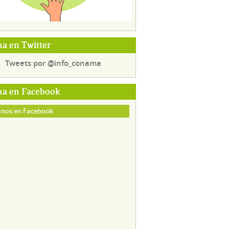
a en Twitter
Tweets por @info_conama
a en Facebook
nos en Facebook