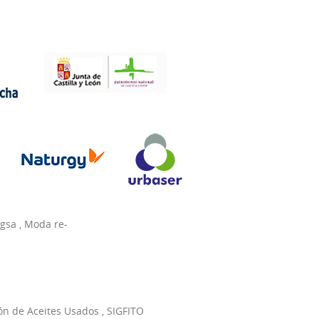
agsa
,
Moda re-
ón de Aceites Usados
,
SIGFITO