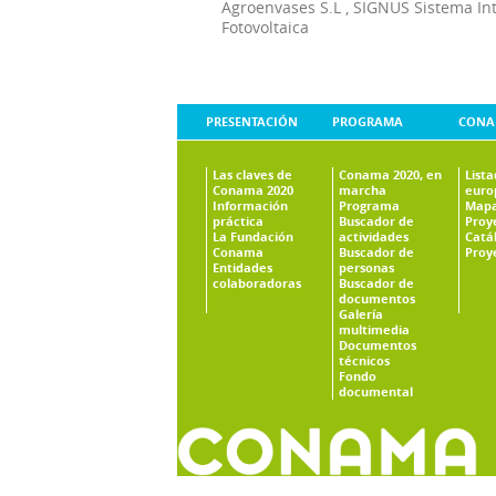
Agroenvases S.L
,
SIGNUS Sistema In
Fotovoltaica
PRESENTACIÓN
PROGRAMA
CONA
Las claves de
Conama 2020, en
List
Conama 2020
marcha
euro
Información
Programa
Mapa
práctica
Buscador de
Proy
La Fundación
actividades
Catá
Conama
Buscador de
Proy
Entidades
personas
colaboradoras
Buscador de
documentos
Galería
multimedia
Documentos
técnicos
Fondo
documental