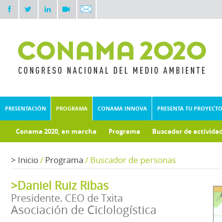
PRESENTACIÓN
PROGRAMA
CONAMA INNOVA
PRESENTA TU PROYECT
Conama 2020, en marcha
Programa
Buscador de activida
Documentos técnicos
Fondo documental
>
Inicio
/
Programa
/
Buscador de personas
>Daniel Ruiz Ribas
Presidente. CEO de Txita
Asociación de Ciclologística