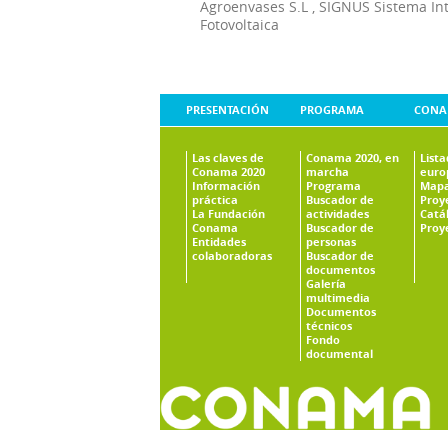
Agroenvases S.L
,
SIGNUS Sistema In
Fotovoltaica
PRESENTACIÓN
PROGRAMA
CONA
Las claves de
Conama 2020, en
List
Conama 2020
marcha
euro
Información
Programa
Mapa
práctica
Buscador de
Proy
La Fundación
actividades
Catá
Conama
Buscador de
Proy
Entidades
personas
colaboradoras
Buscador de
documentos
Galería
multimedia
Documentos
técnicos
Fondo
documental