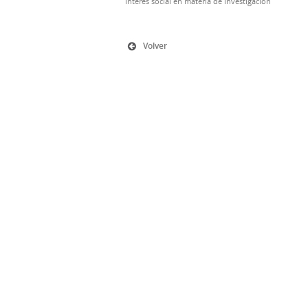
interés social en materia de investigación
Volver