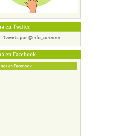
a en Twitter
Tweets por @info_conama
a en Facebook
nos en Facebook