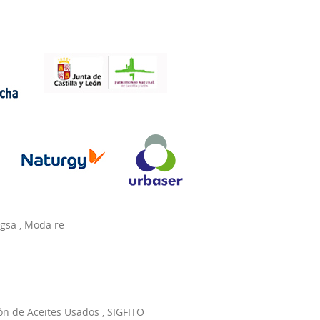
agsa
,
Moda re-
ón de Aceites Usados
,
SIGFITO