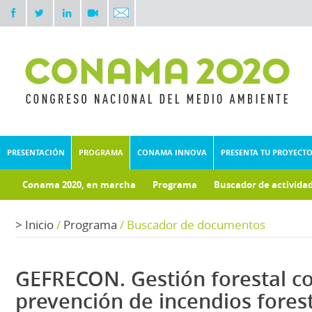
PRESENTACIÓN
PROGRAMA
CONAMA INNOVA
PRESENTA TU PROYECT
Conama 2020, en marcha
Programa
Buscador de activida
Documentos técnicos
Fondo documental
>
Inicio
/
Programa
/
Buscador de documentos
GEFRECON. Gestión forestal c
prevención de incendios forest