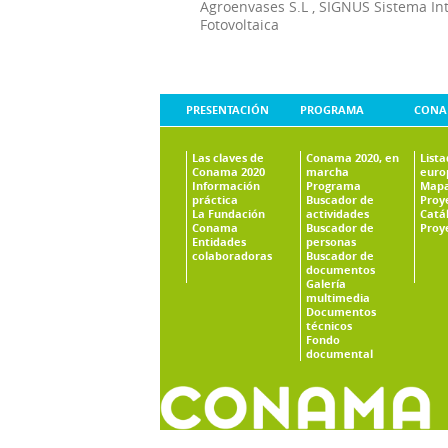
Agroenvases S.L
,
SIGNUS Sistema In
Fotovoltaica
PRESENTACIÓN
PROGRAMA
CONA
Las claves de
Conama 2020, en
List
Conama 2020
marcha
euro
Información
Programa
Mapa
práctica
Buscador de
Proy
La Fundación
actividades
Catá
Conama
Buscador de
Proy
Entidades
personas
colaboradoras
Buscador de
documentos
Galería
multimedia
Documentos
técnicos
Fondo
documental