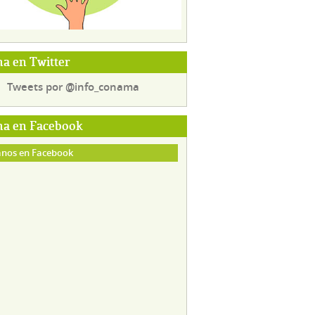
a en Twitter
Tweets por @info_conama
a en Facebook
nos en Facebook