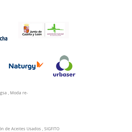
agsa
,
Moda re-
ón de Aceites Usados
,
SIGFITO