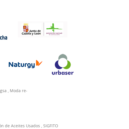
agsa
,
Moda re-
ón de Aceites Usados
,
SIGFITO