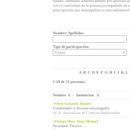
listado, ordenado alfabéticamente por apellido (t
con el currículum de la persona acompañado de una
participación que desempeñan es otra informació
Nombre/ Apellidos:
Tipo de participación:
A
B
C
D
E
F
G
H
I
J
K
L
1-20 de 51 personas
Nombre
/
Institución
>Ortiz Gonzalo, Daniel
Colaborador y docente-investigador
ACA - Asociación de Ciencias Ambientales
>Ortega Díaz, Juan Manuel
Secretario Técnico