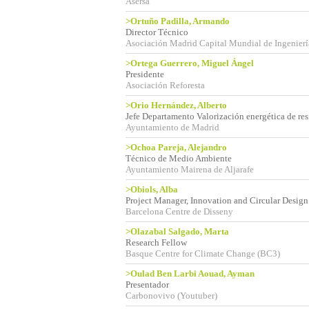
Asersa
>Ortuño Padilla, Armando
Director Técnico
Asociación Madrid Capital Mundial de Ingeniería
>Ortega Guerrero, Miguel Ángel
Presidente
Asociación Reforesta
>Orio Hernández, Alberto
Jefe Departamento Valorización energética de re
Ayuntamiento de Madrid
>Ochoa Pareja, Alejandro
Técnico de Medio Ambiente
Ayuntamiento Mairena de Aljarafe
>Obiols, Alba
Project Manager, Innovation and Circular Design
Barcelona Centre de Disseny
>Olazabal Salgado, Marta
Research Fellow
Basque Centre for Climate Change (BC3)
>Oulad Ben Larbi Aouad, Ayman
Presentador
Carbonovivo (Youtuber)