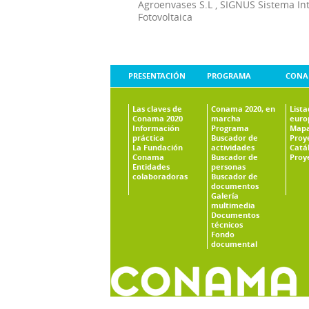
Agroenvases S.L
,
SIGNUS Sistema In
Fotovoltaica
PRESENTACIÓN
PROGRAMA
CONA
Las claves de
Conama 2020, en
List
Conama 2020
marcha
euro
Información
Programa
Mapa
práctica
Buscador de
Proy
La Fundación
actividades
Catá
Conama
Buscador de
Proy
Entidades
personas
colaboradoras
Buscador de
documentos
Galería
multimedia
Documentos
técnicos
Fondo
documental