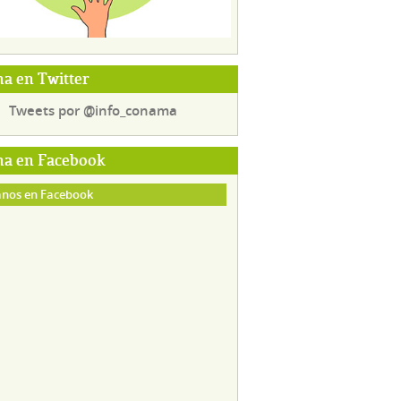
a en Twitter
Tweets por @info_conama
a en Facebook
nos en Facebook