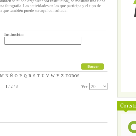
ambién se puede organizar por institución), se mostrará una ficha
 fotografía. Las actividades en las que participa y el tipo de
n que también puede ser aquí consultada.
Institución:
M
N
Ñ
O
P
Q
R
S
T
U
V
W
Y
Z
TODOS
1
/
2
/
3
Ver
Const