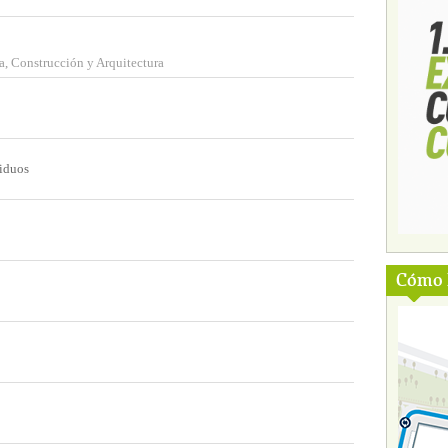
, Construcción y Arquitectura
siduos
Cómo l