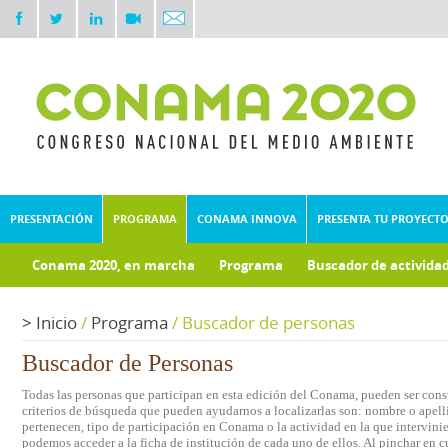
PRESENTACIÓN
PROGRAMA
CONAMA INNOVA
PRESENTA TU PROYECT
Conama 2020, en marcha
Programa
Buscador de activida
Documentos técnicos
Fondo documental
>
Inicio
/
Programa
/
Buscador de personas
Buscador de Personas
Todas las personas que participan en esta edición del Conama, pueden ser consu
criterios de búsqueda que pueden ayudarnos a localizarlas son: nombre o apelli
pertenecen, tipo de participación en Conama o la actividad en la que intervini
podemos acceder a la ficha de institución de cada uno de ellos. Al pinchar en c