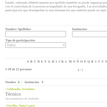
listado, ordenado alfabéticamente por apellido (también se puede organizar por 
con el currículum de la persona acompañado de una fotografía. Las actividades e
participación que desempeñan es otra información que también puede ser aquí
Nombre/ Apellidos:
Institución:
Tipo de participación:
A
B
C
D
E
F
G
H
I
J
K
L
M
N
Ñ
O
P
Q
R
S
T
U
1-20 de 22 personas
1
/
2
Nombre
/
Institución
>Jablonski, Jerónimo
Técnico
Ayuntamiento de Juzbado
>Jeschke, Anna Laura